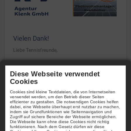
Vielen Dank!
Liebe Tennisfreunde,
seit dem 29.09.2025 haben wir wieder geöffnet.
Diese Webseite verwendet
Vielen Dank an alle die unsere Tennishalle
Cookies
nutzen, die uns treu geblieben sind und ihre
Cookies sind kleine Textdateien, die von Internetseiten
Abos fortgesetzt haben. Aber auch vielen Dank
verwendet werden, um den Betrieb dieser Seiten
an die, die neu dazu gekommen sind und das
[...]
effizienter zu gestalten. Die notwendigen Cookies helfen
dabei, eine Webseite überhaupt erst nutzbar zu machen,
indem sie Grundfunktionen wie Seitennavigation und
Zugriff auf sichere Bereiche der Webseite ermöglichen.
Die Webseite kann ohne diese Cookies nicht richtig
funktionieren. Nach dem Gesetz dürfen wir diese